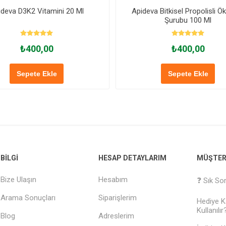
ideva D3K2 Vitamini 20 Ml
Apideva Bitkisel Propolisli Ö
Şurubu 100 Ml
₺400,00
₺400,00
Sepete Ekle
Sepete Ekle
BILGI
HESAP DETAYLARIM
MÜŞTERI
Bize Ulaşın
Hesabım
❓ Sık So
Arama Sonuçları
Siparişlerim
Hediye Ka
Kullanılır
Blog
Adreslerim