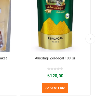
Paket
Aluçdağı Zerdeçal 100 Gr
A
₺120,00
Sepete Ekle