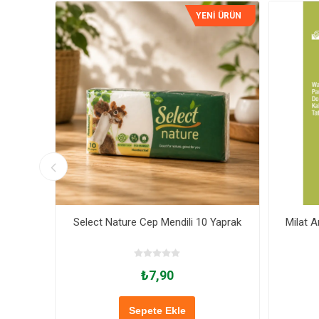
İ ÜRÜN
YENİ ÜRÜN
Select Nature Cep Mendili 10 Yaprak
Milat A
₺7,90
Sepete Ekle