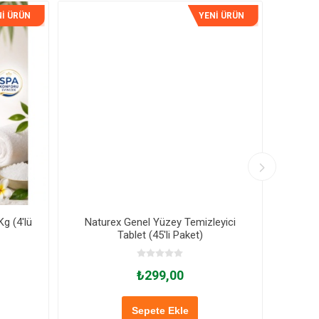
İ ÜRÜN
YENİ ÜRÜN
g (4'lü
Naturex Genel Yüzey Temizleyici
Select
Tablet (45'li Paket)
₺299,00
Sepete Ekle