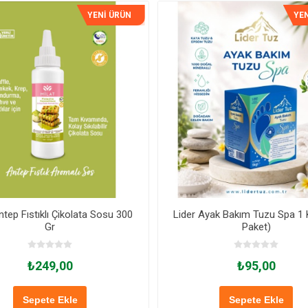
YENİ ÜRÜN
YEN
ntep Fıstıklı Çikolata Sosu 300
Lider Ayak Bakım Tuzu Spa 1 K
Gr
Paket)
₺249,00
₺95,00
Sepete Ekle
Sepete Ekle