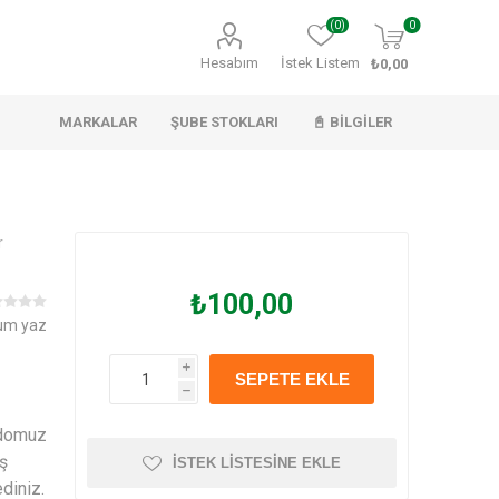
(0)
0
Hesabım
İstek Listem
₺0,00
MARKALAR
ŞUBE STOKLARI
📓 BILGILER
r
Naturex
Apideva
Spumy
₺100,00
um yaz
i
SEPETE EKLE
h
e domuz
eş
İSTEK LISTESINE EKLE
diniz.