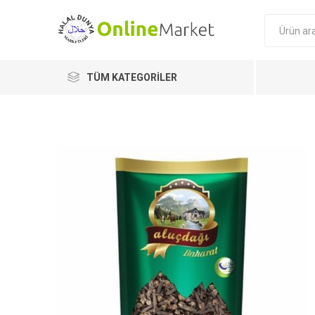
TÜM KATEGORILER
Afia
Milat
Naturalive