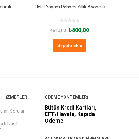
ksürük
Helal Yaşam Rehberi Yıllık Abonelik
U
₺800,00
₺840,00
Sepete Ekle
 HIZMETLERI
ÖDEME YÖNTEMLERI
Bütün Kredi Kartları,
rulan Sorular
EFT/Havale, Kapıda
Ödeme
rtı Nasıl
?
ANLAŞMALI KARGO FIRMALARI