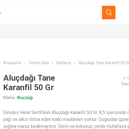
Anasayfa
Temel Gıda
Baharat
Aluçdağı Tane Karanfil 50 G
Safia
Agarta
Tatarası
Evvahe
Aluçdağı Tane
Yor
Karanfil 50 Gr
Marka:
Aluçdağı
Gimdes Helal Sertifikalı Aluçdağı Karanfil 50 Gr. 8,5 içerisind
yağı ve alkol ihtiva eden katkı maddeleri yoktur. Doğrudan gün
ışığına maruz bırakmayınız. Serin ve kokusuz yerde muhafaza e