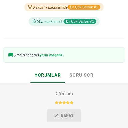
Bisküvi kategorisinde
En Çok Satılan #1
Afia markasında
En Çok Satılan #1
🚚
Şimdi sipariş ver,
yarın kargoda!
YORUMLAR
SORU SOR
2 Yorum
KAPAT