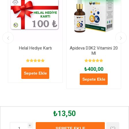
Helal Hediye Kartı
Apideva D3K2 Vitamini 20
Ml
₺400,00
Sepete Ekle
Sepete Ekle
₺13,50
i
SEPETE EKLE