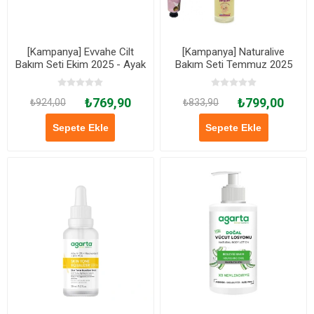
[Kampanya] Evvahe Cilt
[Kampanya] Naturalive
Bakım Seti Ekim 2025 - Ayak
Bakım Seti Temmuz 2025
Bakım Kremi 50 Ml +
Menekşe Yağlı Cilt Onarıcı
₺769,90
₺799,00
Bakım Kremi + Nemlendirici
₺924,00
₺833,90
Krem Tüm Ciltler 100 Ml
Sepete Ekle
Sepete Ekle