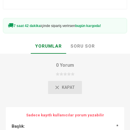
🚚
7 saat 42 dakika
içinde sipariş verirsen
bugün kargoda!
YORUMLAR
SORU SOR
0 Yorum
KAPAT
Sadece kayıtlı kullanıcılar yorum yazabilir
Başlık:
*