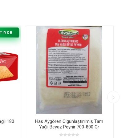
TIYOR
ğlı 180
Has Aygören Olgunlaştırılmış Tam
Gündo
Yağlı Beyaz Peynir 700-800 Gr