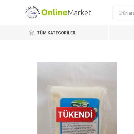
TÜM KATEGORILER
Afia
Naturalive
Milat
TÜKENDİ