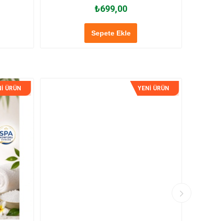
₺699,00
Sepete Ekle
İ ÜRÜN
YENİ ÜRÜN