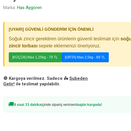
Marka:
Has Aygören
[UYARI] GÜVENLİ GÖNDERİM İÇİN ÖNEMLİ
Soğuk zincir gerektiren ürünlerin güvenli teslimatı için
soğ
zincir torbası
sepete eklemenizi öneriyoruz.
[KÜÇÜK] Max 1,25kg - 79 TL
[ORTA] Max 2,5kg - 89 TL
🚫 Kargoya verilmez. Sadece 🛵
Şubeden
Getir!
ile teslimat yapılabilir.
🚚
8 saat 33 dakika
içinde sipariş verirsen
bugün kargoda!