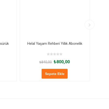
ksürük
Helal Yaşam Rehberi Yıllık Abonelik
U
₺800,00
₺840,00
Sepete Ekle