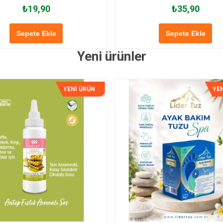
₺19,90
₺35,90
Sepete Ekle
Sepete Ekle
Yeni ürünler
YENİ ÜRÜN
YEN