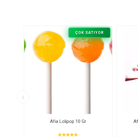
TIYOR
ÇOK SATIYOR
alı
Afia Lolipop 10 Gr
Af