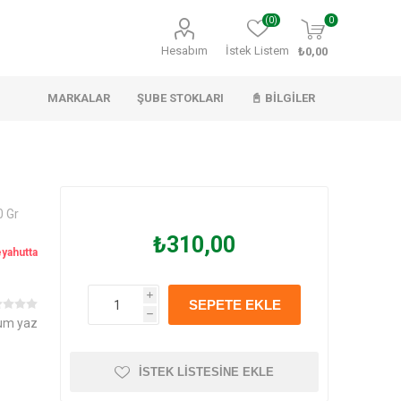
(0)
0
Hesabım
İstek Listem
₺0,00
MARKALAR
ŞUBE STOKLARI
📓 BILGILER
0 Gr
Evvahe
Naturex
Spumy
₺310,00
eyahutta
i
SEPETE EKLE
h
um yaz
İSTEK LISTESINE EKLE