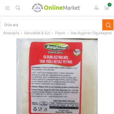
0
Anasayfa
Kahvaltılık & Süt
Peynir
Has Aygören Olgunlaştırıl