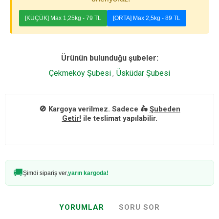
[KÜÇÜK] Max 1,25kg - 79 TL
[ORTA] Max 2,5kg - 89 TL
Ürünün bulunduğu şubeler:
Çekmeköy Şubesi
,
Üsküdar Şubesi
🚫 Kargoya verilmez. Sadece 🛵
Şubeden
Getir!
ile teslimat yapılabilir.
🚚
Şimdi sipariş ver,
yarın kargoda!
YORUMLAR
SORU SOR